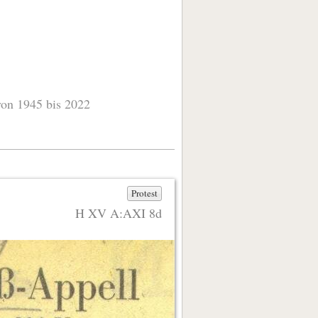
von 1945 bis 2022
Protest
H XV A:AXI 8d